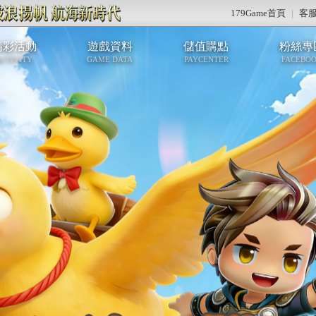
179Game首頁
|
客
精彩活動
遊戲資料
儲值購點
粉絲專
CTIVITY
GAME DATA
PAYCENTER
FACEBO