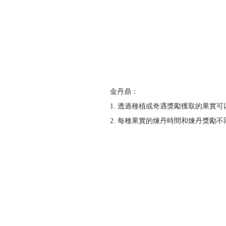
金丹鼎：
1. 透過種植或奇遇獎勵獲取的果實
2. 每種果實的煉丹時間和煉丹獎勵