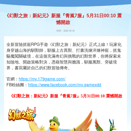
《幻獸之旅：新紀元》新服『青嵐7服』5月31日00:10 震
憾開啟
時間：2026-05-30
全新冒險抓寵RPG手遊《幻獸之旅：新紀元》正式上線！玩家化
身穿越山海的馴獸師，馴服上古異獸、打書洗煉淬煉神寵，抓鬼
驅魔闖關破境，在這個充滿奇幻與挑戰的幻獸世界，你將探索未
知險地、開啟策略對決，憑藉智慧與膽識，馴服萬獸、突破境
界，書寫屬於自己的幻獸冒險傳奇。
官網：
https://my.179game.com/
FB粉絲團：
https://www.facebook.com/my.gamexdd
《幻獸之旅：新紀元》新服『青嵐7
服』5月31日00:10 震憾開啟