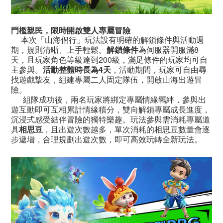
門檻親民，限時開啟雙人專屬冒險
本次「山海侶行」玩法設有明確的解鎖條件與活動週
期，規則清晰、上手輕鬆。
解鎖條件
為伺服器開服滿8
天，且玩家角色等級達到200級，滿足條件的玩家均可自
主參與。
活動整體時長為4天
，活動期間，玩家可自由尋
找遊戲摯友，組建專屬二人固定隊伍，開啟山海出遊冒
險。
組隊成功後，兩名玩家將綁定專屬情緣羈絆，參與出
遊互動即可互相累計情緣積分，雙向解鎖專屬成長進度，
沉浸式感受結伴冒險的獨特樂趣。玩法參與需消耗專屬道
具
相思豆
，且出遊次數越多，單次消耗的相思豆數量會逐
步遞增，合理規劃出遊次數，即可高效玩轉全新玩法。