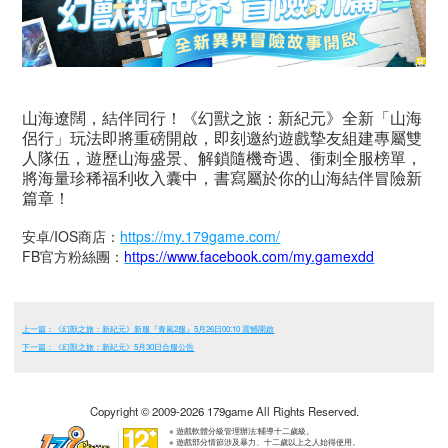
山海遼闊，結伴同行！《幻獸之旅：新紀元》全新「山海
侶行」玩法即將重磅開啟，即刻邀約遊戲摯友組建專屬雙
人隊伍，遊歷山海盛景、解鎖隨機奇遇、衝刺全服榜單，
將海量珍稀福利收入囊中，書寫屬於你的山海結伴冒險新
篇章！
安卓/IOS商店：
https://my.179game.com/
FB官方粉絲團：
https://www.facebook.com/my.gamexdd
上一篇：《幻獸之旅：新紀元》新服『青嵐2服』5月26日00:10 震憾開啟
下一篇：《幻獸之旅：新紀元》5月30日合服公告
Copyright © 2009-2026 179game All Rights Reserved.
※ 遊戲軟體分級管理辦法:輔導十二歲級。
※ 遊戲部分情節涉及暴力、十二歲以上之人始得使用。