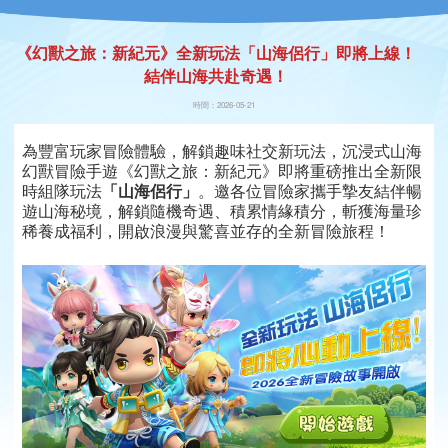
《幻獸之旅：新紀元》全新玩法「山海侶行」即將上線！
結伴山海共赴奇遇！
時間：2026-05-21
為豐富玩家冒險體驗，解鎖趣味社交新玩法，沉浸式山海
幻獸冒險手遊《幻獸之旅：新紀元》即將重磅推出全新限
時組隊玩法
「山海侶行」
。邀各位冒險家攜手摯友結伴暢
遊山海秘境，解鎖隨機奇遇、積累情緣積分，斬獲海量珍
稀養成福利，開啟浪漫與驚喜並存的全新冒險旅程！