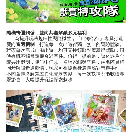
隨機奇遇觸發，雙向共贏解鎖多元福利
為提升玩法趣味性與隨機性，「山海侶行」專屬打造
雙向奇遇機制
，打造每一次出遊都獨一無二的冒險體驗。
玩家每次完成山海出遊，均可直接領取對應基礎獎勵，同
時有概率觸發隨機奇遇事件。
值得一提的是，該奇遇為全
隊共用機制，隊伍中任意一名玩家觸發奇遇，兩名隊員將
同步解鎖奇遇劇情，玩家可根據自身選擇應對奇遇事件，
不同選擇將解鎖差異化豐厚獎勵，每一次抉擇都能收穫專
屬驚喜，大幅提升玩法探索趣味。