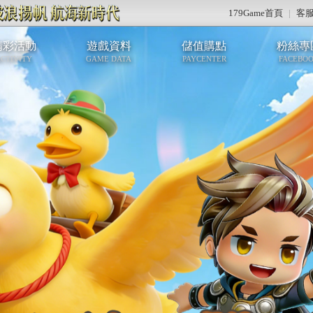
179Game首頁
|
客
精彩活動
遊戲資料
儲值購點
粉絲專
CTIVITY
GAME DATA
PAYCENTER
FACEBO